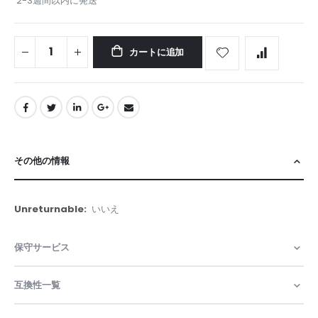
2-3週間以内に発送
カートに追加
その他の情報
そ
いいえ
の
他
保守サービス
の
情
報
互換性一覧