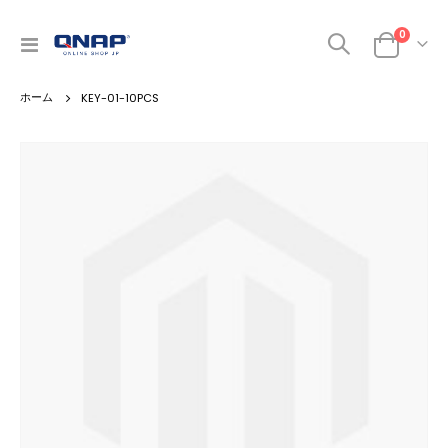
0
ナ
カート
ビ
を
KEY-01-10PCS
呼
ぶ
Skip
to
the
end
of
the
images
gallery