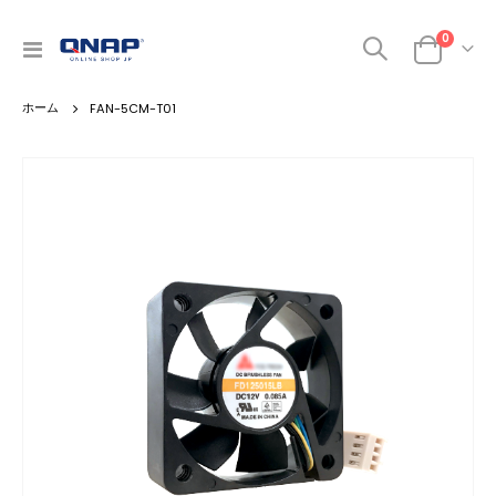
商品
0
ナ
カート
ビ
を
FAN-5CM-T01
呼
ぶ
Skip
to
the
end
of
the
images
gallery