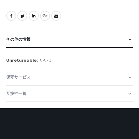
その他の情報
そ
いいえ
の
他
保守サービス
の
情
報
互換性一覧