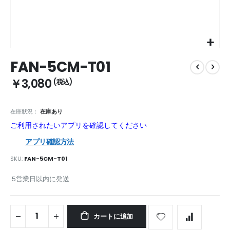
Skip
FAN-5CM-T01
to
the
￥3,080
beginning
of
the
在庫狀況：
在庫あり
images
ご利用されたいアプリを確認してください
gallery
アプリ確認方法
SKU
FAN-5CM-T01
5営業日以内に発送
カートに追加