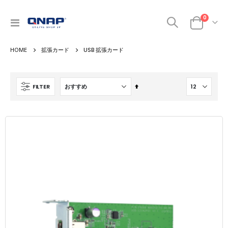
商品
0
ナ
カート
ビ
を
拡張カード
USB 拡張カード
呼
ぶ
降
FILTER
順