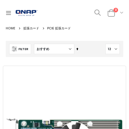
商品
0
ナ
カート
ビ
を
拡張カード
PCIE 拡張カード
呼
ぶ
降
FILTER
順