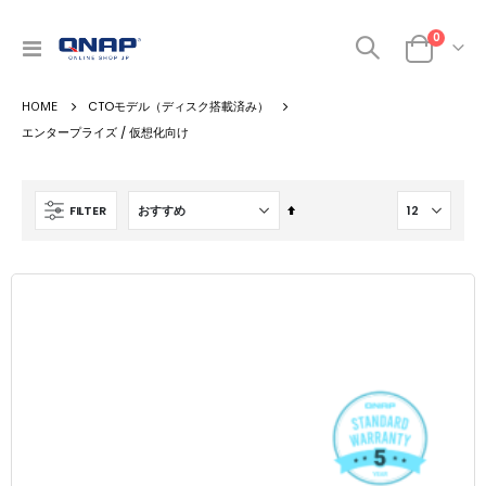
商品
0
ナ
カート
ビ
を
CTOモデル（ディスク搭載済み）
呼
ぶ
エンタープライズ / 仮想化向け
降
FILTER
順