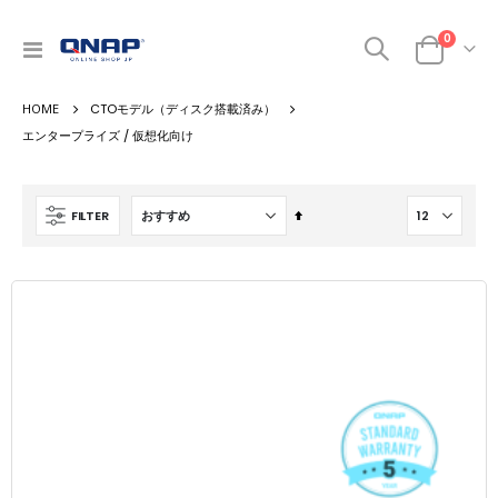
0
ナ
カート
ビ
を
CTOモデル（ディスク搭載済み）
呼
ぶ
エンタープライズ / 仮想化向け
降
FILTER
順