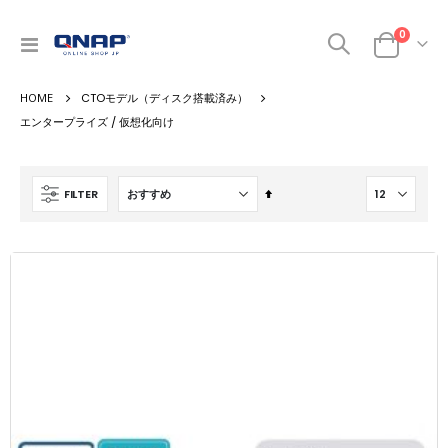
商品
0
ナ
カート
ビ
を
CTOモデル（ディスク搭載済み）
呼
ぶ
エンタープライズ / 仮想化向け
降
FILTER
順