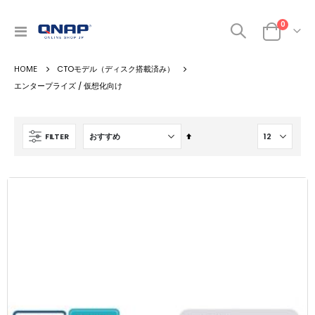
商品
0
ナ
カート
ビ
を
CTOモデル（ディスク搭載済み）
呼
ぶ
エンタープライズ / 仮想化向け
降
FILTER
順