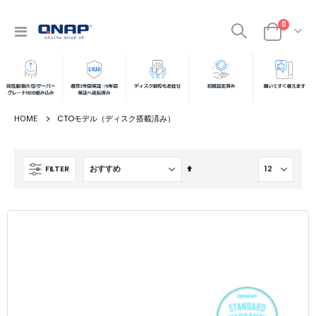
商品
0
ナ
カート
ビ
を
呼
ぶ
CTOモデル（ディスク搭載済み）
降
FILTER
順