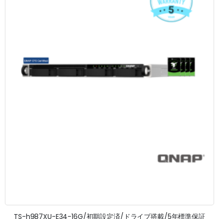
TS-h987XU-E34-16G/初期設定済/ドライブ搭載/5年標準保証