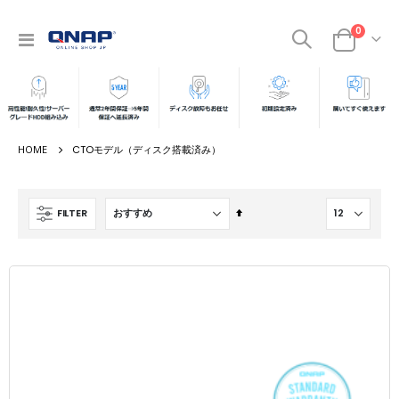
商品
0
ナ
カート
ビ
を
呼
ぶ
CTOモデル（ディスク搭載済み）
降
FILTER
順