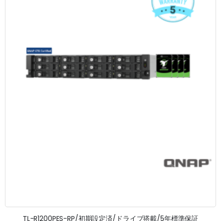
TL-R1200PES-RP/初期設定済/ドライブ搭載/5年標準保証