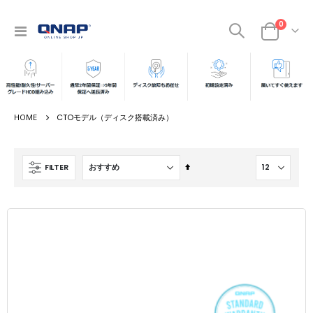
0
ナ
カート
ビ
を
呼
ぶ
CTOモデル（ディスク搭載済み）
降
FILTER
順