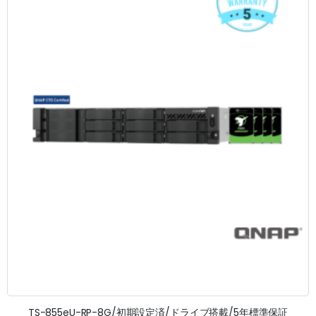
TS-855eU-RP-8G/初期設定済/ドライブ搭載/5年標準保証