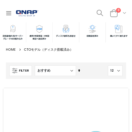
商品
0
ナ
カート
ビ
を
呼
ぶ
CTOモデル（ディスク搭載済み）
降
FILTER
順