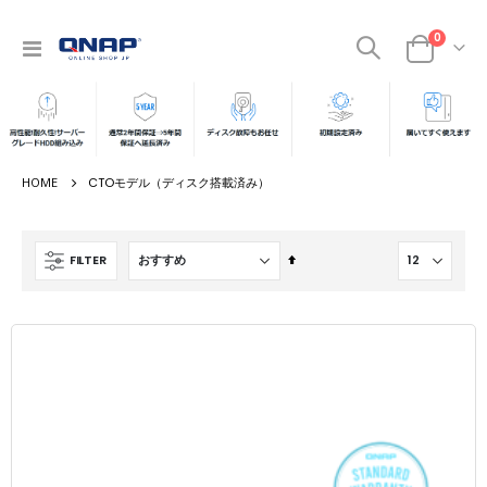
商品
0
ナ
カート
ビ
を
呼
ぶ
CTOモデル（ディスク搭載済み）
降
FILTER
順