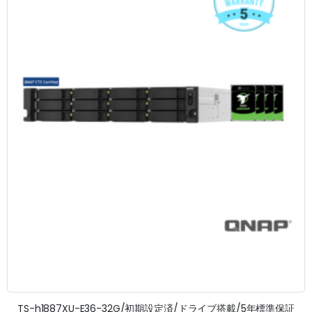
TS-h1887XU-E36-32G/初期設定済/ドライブ搭載/5年標準保証