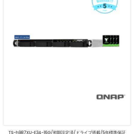
TS-h987XU-E34-16G/初期設定済/ドライブ搭載/5年標準保証