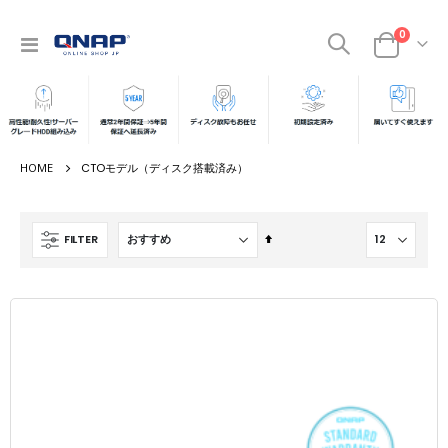
商品
0
ナ
カート
ビ
を
呼
ぶ
CTOモデル（ディスク搭載済み）
降
FILTER
順