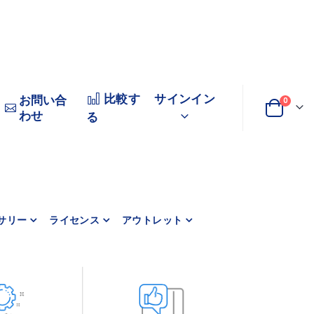
比較す
サインイン
お問い合
商品
0
わせ
変
カート
る
更
サリー
ライセンス
アウトレット