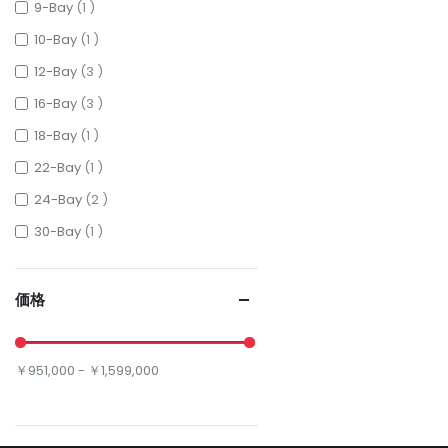
item
9-Bay
1
item
10-Bay
1
items
12-Bay
3
items
16-Bay
3
item
18-Bay
1
item
22-Bay
1
items
24-Bay
2
item
30-Bay
1
価格
￥951,000 - ￥1,599,000