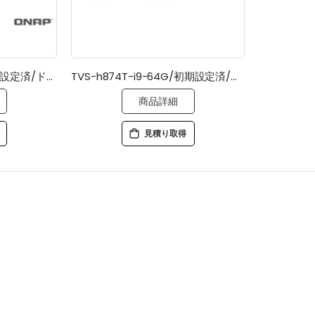
TS-855eU-RP-8G/初期設定済/ドライブ搭載/5年標準保証
TVS-h874T-i9-64G/初期設定済/ドライブ搭載/5年標準保証
商品詳細
見積り取得