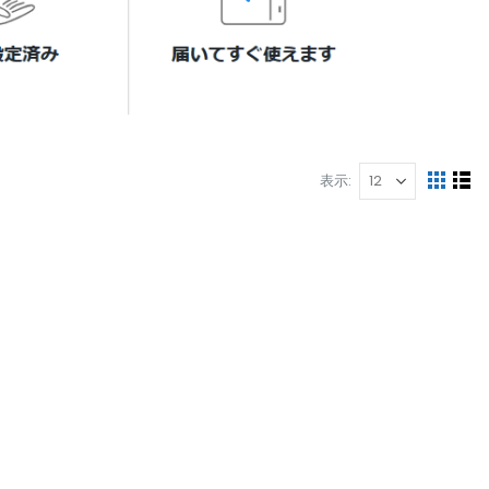
表示
表
表
リ
ス
示
ト
方
法