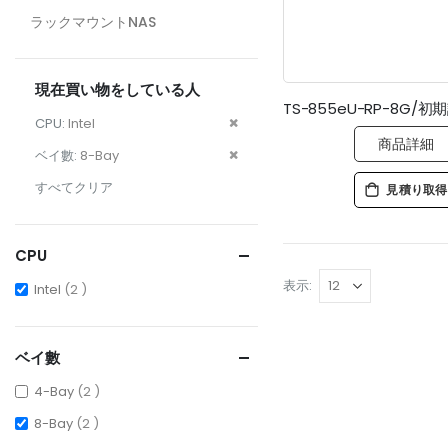
ラックマウントNAS
現在買い物をしている人
こ
CPU
Intel
商品詳細
の
こ
ベイ數
8-Bay
商
の
すべてクリア
見積り取得
品
商
を
品
削
を
CPU
除
削
表示
items
す
Intel
2
除
る
す
る
ベイ數
items
4-Bay
2
items
8-Bay
2