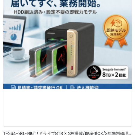
T-264-8G-IR16T/ドライブ8TB X 2枚搭載/即稼働OK/3年無料修理保証