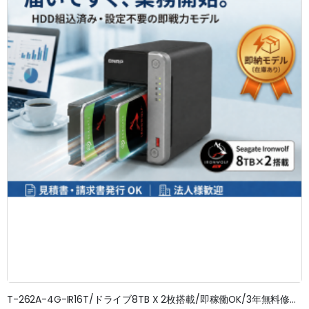
T-262A-4G-IR16T/ドライブ8TB X 2枚搭載/即稼働OK/3年無料修理保証