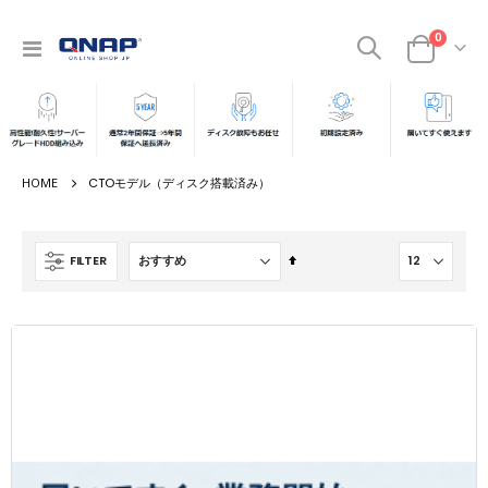
商品
0
ナ
カート
ビ
を
呼
ぶ
CTOモデル（ディスク搭載済み）
降
FILTER
順