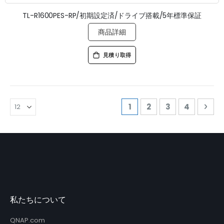
TL-R1600PES-RP/初期設定済/ドライブ搭載/5年標準保証
商品詳細
見積り取得
ペ
ページを読んでいます
ページ
ページ
ページ
ペー
次
1
2
3
4
ー
ジ
私たちについて
QNAP.com