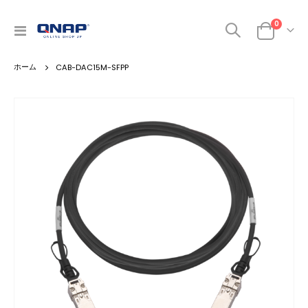
商品
0
ナ
カート
ビ
を
CAB-DAC15M-SFPP
呼
ぶ
Skip
to
the
end
of
the
images
gallery