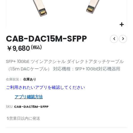
Skip
CAB-DAC15M-SFPP
to
the
￥9,680
beginning
of
SFP+ 10GbE ツインアクシャル ダイレクトアタッチケーブル
the
images
（1.5m DACケーブル） 対応機種：SFP+ 10GbE対応機器用
gallery
在庫狀況：
在庫あり
ご利用されたいアプリを確認してください
アプリ確認方法
SKU
CAB-DAC15M-SFPP
5営業日以内に発送