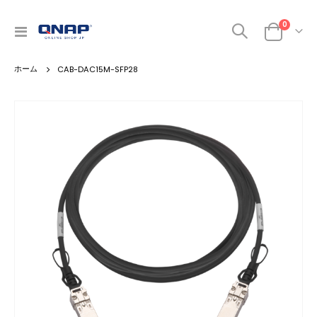
商品
0
ナ
カート
ビ
を
CAB-DAC15M-SFP28
呼
ぶ
Skip
to
the
end
of
the
images
gallery