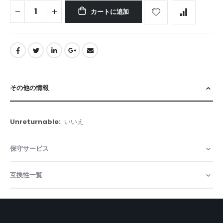
カートに追加
その他の情報
そ
いいえ
の
他
保守サービス
の
情
報
互換性一覧