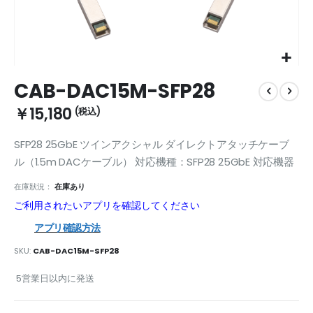
Skip
CAB-DAC15M-SFP28
to
the
￥15,180
beginning
of
SFP28 25GbE ツインアクシャル ダイレクトアタッチケーブ
the
images
ル（1.5m DACケーブル） 対応機種：SFP28 25GbE 対応機器
gallery
在庫狀況：
在庫あり
ご利用されたいアプリを確認してください
アプリ確認方法
SKU
CAB-DAC15M-SFP28
5営業日以内に発送