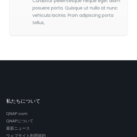
Curabitur pellentesque neque eget diam
posuere porta. Quisque ut nulla at nunc
vehicula lacinia. Proin adipiscing porta
tellus,
私たちについて
QNAP.com
QNAPについて
最新ニュース
ウェブサイト利用規約