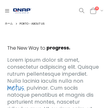
0
ナ
カート
ビ
を
PORTO - ABOUT US
呼
ぶ
success.
advance.
progress.
The New Way to
success.
Lorem ipsum dolor sit amet,
consectetur adipiscing elit. Quisque
rutrum pellentesque imperdiet.
Nulla lacinia iaculis nulla non
metus.
pulvinar. Cum sociis
natoque penatibus et magnis dis
parturient montes, nascetur