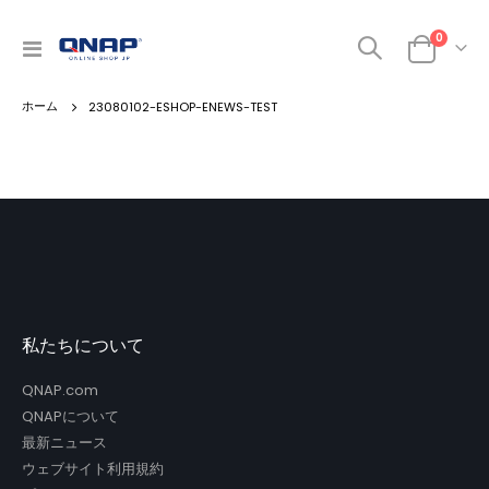
商品
0
ナ
カート
ビ
を
23080102-ESHOP-ENEWS-TEST
呼
ぶ
私たちについて
QNAP.com
QNAPについて
最新ニュース
ウェブサイト利用規約