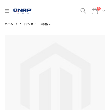
商品
0
ナ
カート
ビ
を
平日オンサイト3年間保守
呼
ぶ
Skip
to
the
end
of
the
images
gallery