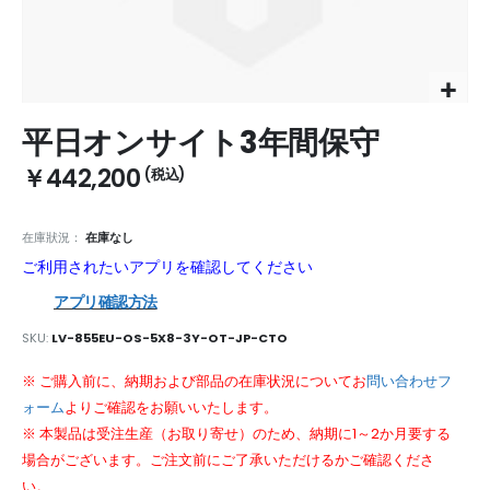
Skip
平日オンサイト3年間保守
to
the
￥442,200
beginning
of
the
在庫狀況：
在庫なし
images
ご利用されたいアプリを確認してください
gallery
アプリ確認方法
SKU
LV-855EU-OS-5X8-3Y-OT-JP-CTO
※ ご購入前に、納期および部品の在庫状況についてお
問い合わせフ
ォーム
よりご確認をお願いいたします。
※ 本製品は受注生産（お取り寄せ）のため、納期に1～2か月要する
場合がございます。ご注文前にご了承いただけるかご確認くださ
い。