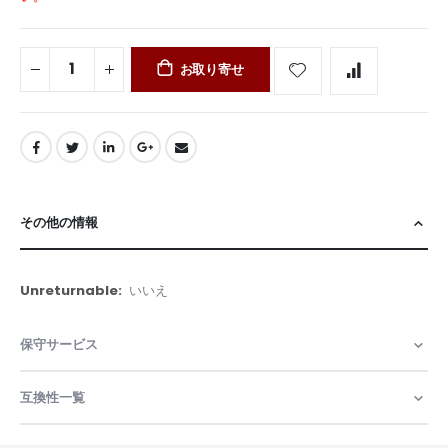
お取り寄せ
その他の情報
そ
いいえ
の
他
保守サービス
の
情
報
互換性一覧