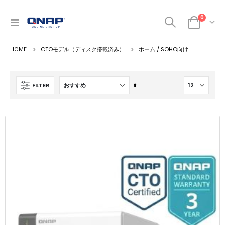
商品
0
ナ
カート
ビ
を
CTOモデル（ディスク搭載済み）
ホーム / SOHO向け
呼
ぶ
降
FILTER
順